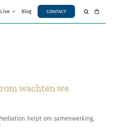
 Live
Blog
CONTACT
aarom wachten we
 Prediation helpt om samenwerking,
?