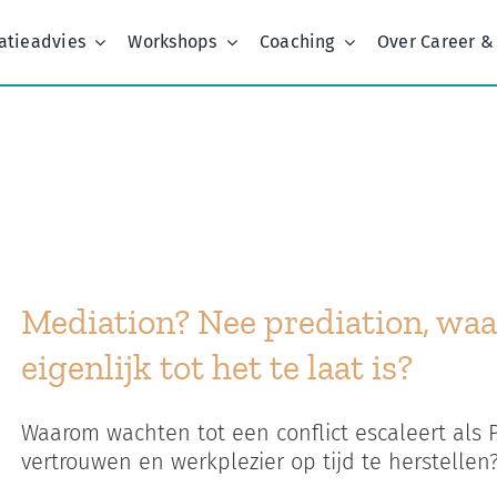
atieadvies
Workshops
Coaching
Over Career &
Home
Kenmerk:
wrokkig apart together
Mediation? Nee prediation, w
eigenlijk tot het te laat is?
Waarom wachten tot een conflict escaleert als
vertrouwen en werkplezier op tijd te herstellen