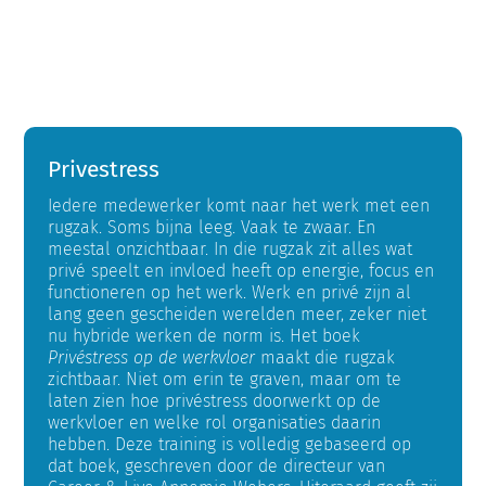
Zoeken
naar:
Winkelwagen
Privestress
Iedere medewerker komt naar het werk met een
rugzak. Soms bijna leeg. Vaak te zwaar. En
meestal onzichtbaar. In die rugzak zit alles wat
privé speelt en invloed heeft op energie, focus en
functioneren op het werk. Werk en privé zijn al
lang geen gescheiden werelden meer, zeker niet
nu hybride werken de norm is. Het boek
Privéstress op de werkvloer
maakt die rugzak
zichtbaar. Niet om erin te graven, maar om te
laten zien hoe privéstress doorwerkt op de
werkvloer en welke rol organisaties daarin
hebben. Deze training is volledig gebaseerd op
dat boek, geschreven door de directeur van