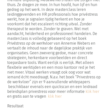
thuis. Ze dragen ze mee. In hun hoofd, hun lijf en hun
gedrag op het werk. In deze masterclass leren
leidinggevenden en HR professionals hoe privéstress
werkt, hoe je signalen tijdig herkent en hoe je
voorkomt dat het escaleert richting uitval. Zonder
therapeut te worden. Zonder te graven. Wel met
aandacht, helderheid en professioneel handelen. De
masterclass is volledig gebaseerd op het boek
Privéstress op de werkvloer
van Annemie Webers en
vertaalt de inhoud naar de dagelijkse praktijk van
organisaties. Geen zweverig gedoe, maar concrete
strategieën, herkenbare voorbeelden en direct
toepasbare tools. Want eerlijk is eerlijk. Met alleen
flexibele werktijden en een mooi kantoor red je het
niet meer. Vitaal werken vraagt ook oog voor wat
iemand écht meedraagt. N.a.v. het boek “Privestress op
de werkvloer” zijn er 9 aanvullende whitepapers
beschikbaar evenals een quickscan en een leidraad
beleidsplan privestress voor meer informatie
klik hier
en gratis aan te vragen
klik hier
Resultaat