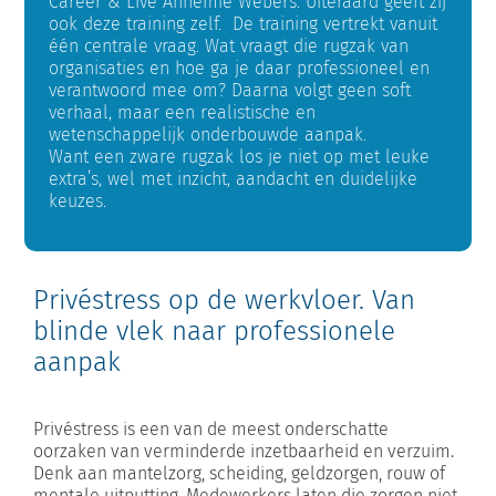
Career & Live Annemie Webers. Uiteraard geeft zij
ook deze training zelf. De training vertrekt vanuit
één centrale vraag. Wat vraagt die rugzak van
organisaties en hoe ga je daar professioneel en
verantwoord mee om? Daarna volgt geen soft
verhaal, maar een realistische en
wetenschappelijk onderbouwde aanpak.
Want een zware rugzak los je niet op met leuke
extra’s, wel met inzicht, aandacht en duidelijke
keuzes.
Privéstress op de werkvloer. Van
blinde vlek naar professionele
aanpak
Privéstress is een van de meest onderschatte
oorzaken van verminderde inzetbaarheid en verzuim.
Denk aan mantelzorg, scheiding, geldzorgen, rouw of
mentale uitputting. Medewerkers laten die zorgen niet