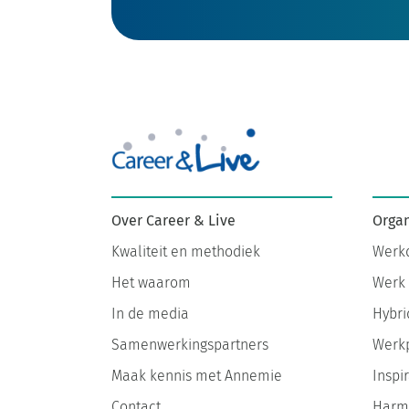
Organ
Over Career & Live
Werkd
Kwaliteit en methodiek
Werk 
Het waarom
Hybri
In de media
Werkp
Samenwerkingspartners
Inspir
Maak kennis met Annemie
Harmo
Contact