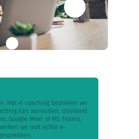
ken. Met e-coaching bedoelen we
aching kan aanvullen. Uiteraard
ms, Google Meet of MS Teams,
 werken we met echte e-
gesprekken.