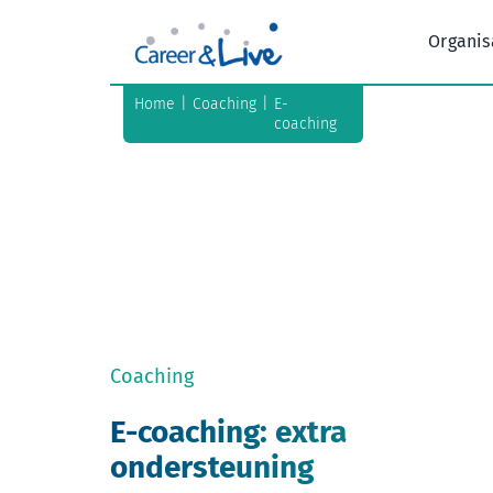
Ga
naar
Organis
inhoud
Home
Coaching
E-
coaching
Coaching
E-coaching: extra
ondersteuning