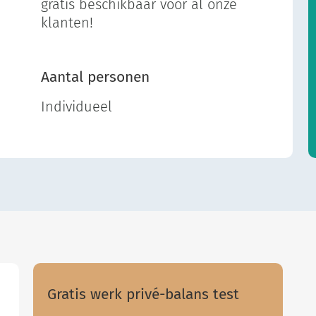
gratis beschikbaar voor al onze
klanten!
Aantal personen
Individueel
Gratis werk privé-balans test