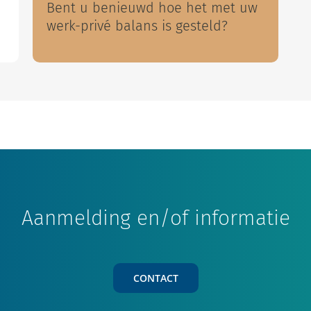
Bent u benieuwd hoe het met uw
werk-privé balans is gesteld?
Aanmelding en/of informatie
CONTACT