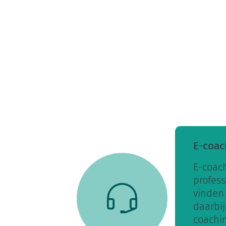
E-coac
E-coac
profess
vinden
daarbij
coachin