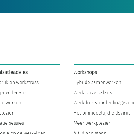
isatieadvies
Workshops
ruk en werkstress
Hybride samenwerken
privé balans
Werk privé balans
de werken
Werkdruk voor leidinggeven
lezier
Het onmiddellijkheidsvirus
atie sessies
Meer werkplezier
nie op de werkvloer
Altijd aan staan