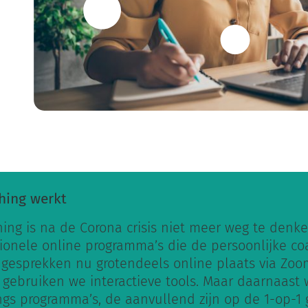
Home
Coaching
E-coaching
hing werkt
hing is na de Corona crisis niet meer weg te den
ionele online programma’s die de persoonlijke co
 gesprekken nu grotendeels online plaats via Zoo
 gebruiken we interactieve tools. Maar daarnaast
gs programma’s, de aanvullend zijn op de 1-op-1 