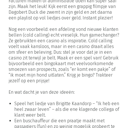
Facturen maken of administratie doen kan super saai
zijn. Maak het leuk! Kijk eerst een grappig filmpje van
Dagobert Duck die zwemt in zijn geld en zet daarna
een playlist op vol liedjes over geld. Instant plezier!
Nog een voorbeeld: een afdeling vond nieuwe klanten
bellen (cold calling) echt vreselijk. Hun gamechanger?
Ze gebruikten een casino als inspiratie. Cold calling
voelt vaak kansloos, maar in een casino draait alles
om sfeer en beleving. Dus: stel je voor dat je in een
casino zit terwijl je belt. Maak er een spel van! Gebruik
bijvoorbeeld een bingokaart met veelvoorkomende
smoezen van prospects, zoals “er komt een pakje” of
“ik moet mijn hond uitlaten.” Krijg je bingo? Trakteer
jezelf op een prijsje!
En wat dacht je van deze ideeën:
Speel het liedje van Brigitte Kaandorp – “Ik heb een
heel zwaar leven” – als die ene klagende collega of
klant weer belt.
Een buschauffeur die een praatje maakt met
passagiers (fun) en zo weinig mogelijk probeert te