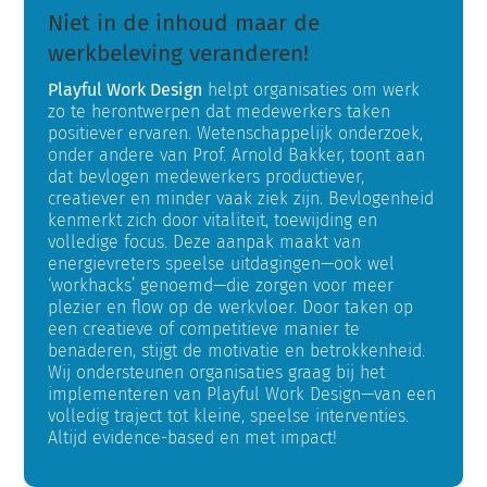
Niet in de inhoud maar de
Zoeken
werkbeleving veranderen!
naar:
Playful Work Design
helpt organisaties om werk
zo te herontwerpen dat medewerkers taken
Winkelwagen
positiever ervaren. Wetenschappelijk onderzoek,
onder andere van Prof. Arnold Bakker, toont aan
dat bevlogen medewerkers productiever,
creatiever en minder vaak ziek zijn. Bevlogenheid
kenmerkt zich door vitaliteit, toewijding en
volledige focus. Deze aanpak maakt van
energievreters speelse uitdagingen—ook wel
‘workhacks’ genoemd—die zorgen voor meer
plezier en flow op de werkvloer. Door taken op
een creatieve of competitieve manier te
benaderen, stijgt de motivatie en betrokkenheid.
Wij ondersteunen organisaties graag bij het
implementeren van Playful Work Design—van een
volledig traject tot kleine, speelse interventies.
Altijd evidence-based en met impact!