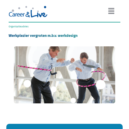
Ga
naar
Toggle
inhoud
Naviga
Organisatieadvies
Organisatieadvies
Werkplezier vergroten m.b.v. werkdesign
Workshops
Coaching
Over Career & Live
Blog
Contact