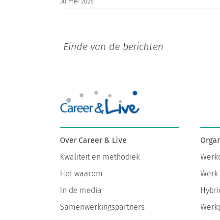
30 mei 2026
Organ
Over Career & Live
Werkd
Kwaliteit en methodiek
Werk 
Het waarom
Hybri
In de media
Werkp
Samenwerkingspartners
Inspir
Maak kennis met Annemie