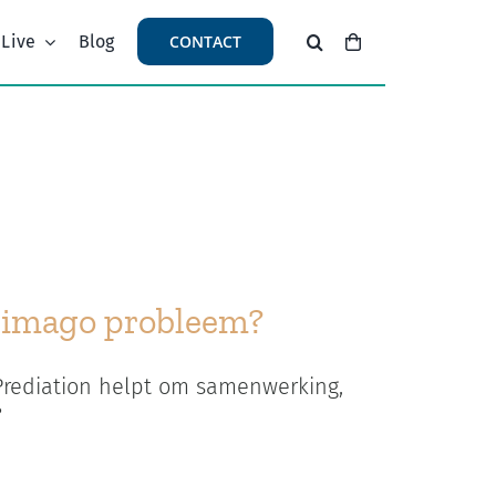
 Live
Blog
CONTACT
n imago probleem?
 Prediation helpt om samenwerking,
?