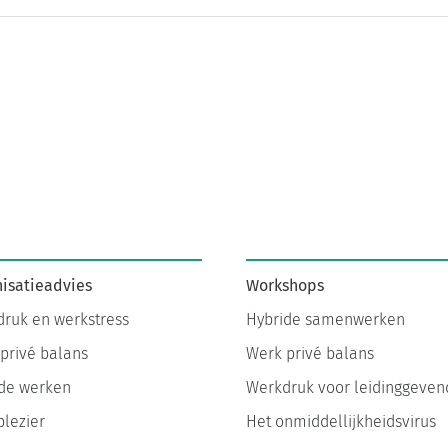
isatieadvies
Workshops
ruk en werkstress
Hybride samenwerken
privé balans
Werk privé balans
de werken
Werkdruk voor leidinggeven
lezier
Het onmiddellijkheidsvirus
atie sessies
Meer werkplezier