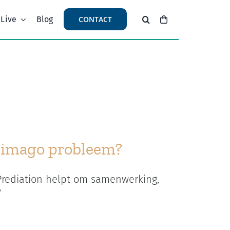
 Live
Blog
CONTACT
n imago probleem?
 Prediation helpt om samenwerking,
?