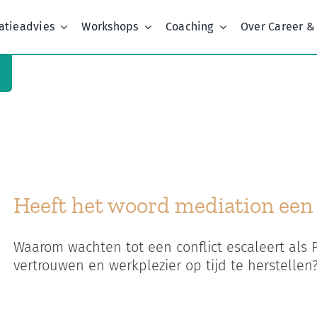
atieadvies
Workshops
Coaching
Over Career &
Home
Kenmerk:
online vergaderen achter het stuur
Heeft het woord mediation ee
Waarom wachten tot een conflict escaleert als
vertrouwen en werkplezier op tijd te herstellen