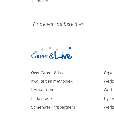
30 mei 2026
Organ
Over Career & Live
Werkd
Kwaliteit en methodiek
Werk 
Het waarom
Hybri
In de media
Werkp
Samenwerkingspartners
Inspir
Maak kennis met Annemie