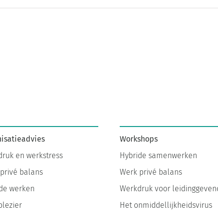
isatieadvies
Workshops
ruk en werkstress
Hybride samenwerken
privé balans
Werk privé balans
de werken
Werkdruk voor leidinggeven
lezier
Het onmiddellijkheidsvirus
atie sessies
Meer werkplezier