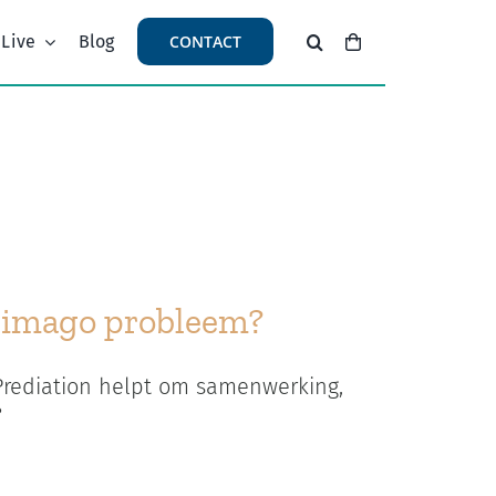
 Live
Blog
CONTACT
n imago probleem?
 Prediation helpt om samenwerking,
?