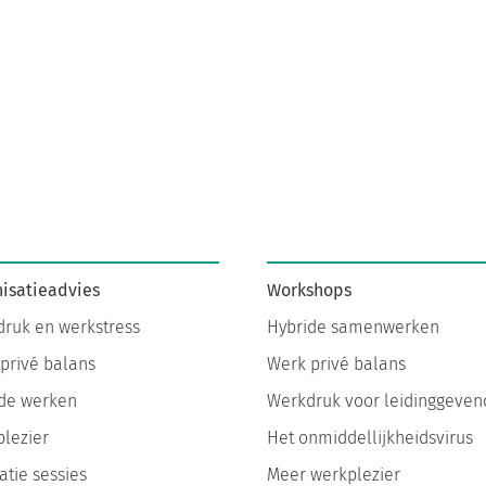
isatieadvies
Workshops
ruk en werkstress
Hybride samenwerken
privé balans
Werk privé balans
de werken
Werkdruk voor leidinggeven
lezier
Het onmiddellijkheidsvirus
atie sessies
Meer werkplezier
nie op de werkvloer
Altijd aan staan