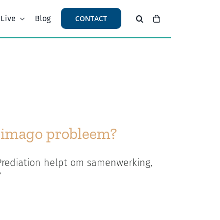
 Live
Blog
CONTACT
n imago probleem?
 Prediation helpt om samenwerking,
?