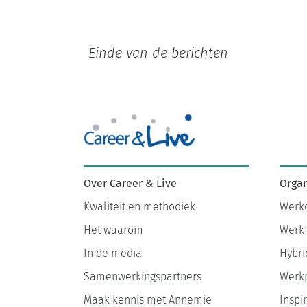
Organ
Over Career & Live
Werkd
Kwaliteit en methodiek
Werk 
Het waarom
Hybri
In de media
Werkp
Samenwerkingspartners
Inspir
Maak kennis met Annemie
Harmo
Contact