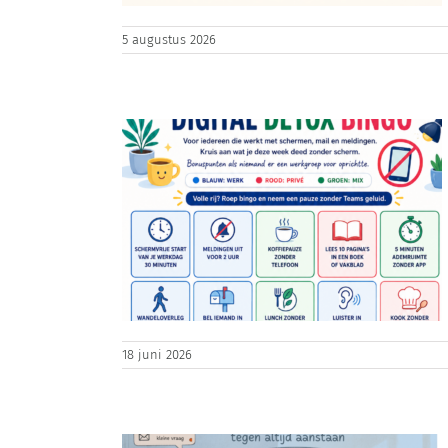
5 augustus 2026
? De mythe
oorden
ess
privestress
uk
Werkplezier
18 juni 2026