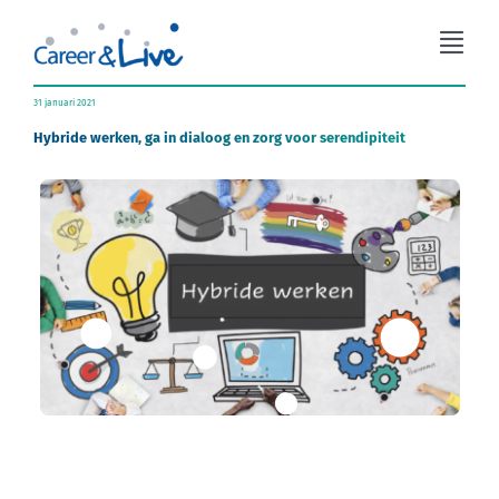
Ga
naar
Togg
inhoud
Navi
Organisatieadvies
31 januari 2021
Hybride werken, ga in dialoog en zorg voor serendipiteit
Workshops
Coaching
Over Career & Live
Blog
Contact