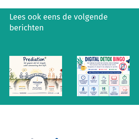
Lees ook eens de volgende
berichten
Altijd aan
Ontzempic:
staan? De
de mentale
mythe van
prik tegen
snel
altijd
antwoorden
aanstaan