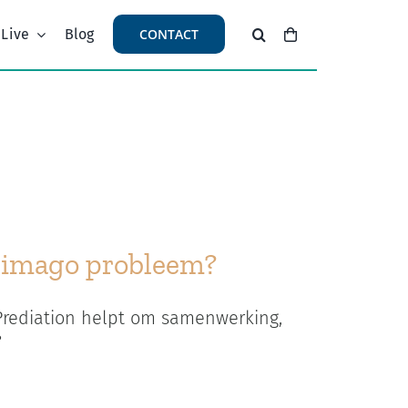
 Live
Blog
CONTACT
n imago probleem?
 Prediation helpt om samenwerking,
?