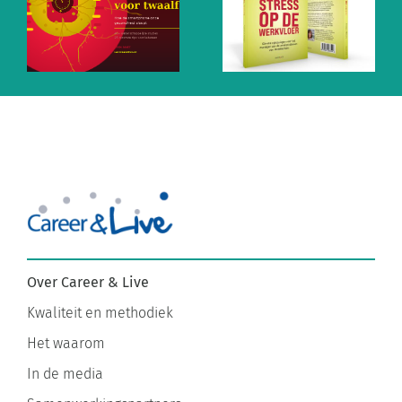
n
visuals m.b.t.
het werk en
.
privestress op
waarom bijna
de werkvloer
niemand het
echte
e
probleem
s
durft te
benoemen!
Over Career & Live
Kwaliteit en methodiek
Het waarom
In de media