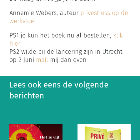
Annemie Webers, auteur
privestress op de
werkvloer
PS1 je kun het boek nu al bestellen,
klik
hier
PS2 wilde bij de lancering zijn in Utrecht
op 2 juni
mail
mij dan even
Lees ook eens de volgende
berichten
Waarom
e
vrouwen
tussen 31 en
40 massaal
t
Praktische
uitvallen op