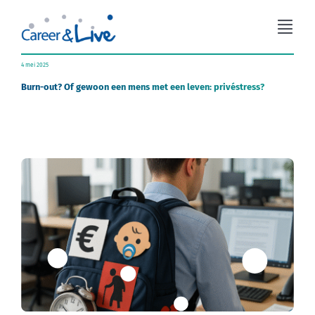
Ga
naar
Togg
inhoud
Navi
Organisatieadvies
4 mei 2025
Burn-out? Of gewoon een mens met een leven: privéstress?
Workshops
Coaching
Over Career & Live
Blog
Contact