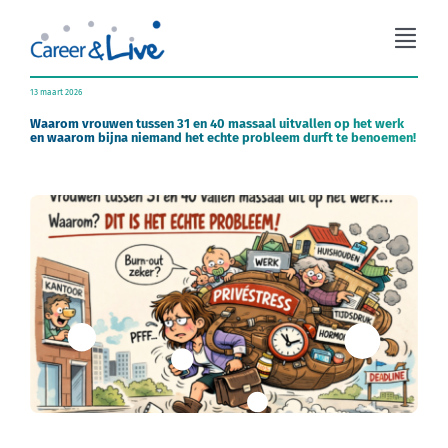
Ga
naar
Togg
inhoud
Navi
Organisatieadvies
13 maart 2026
Waarom vrouwen tussen 31 en 40 massaal uitvallen op het werk
en waarom bijna niemand het echte probleem durft te benoemen!
Workshops
Coaching
Over Career & Live
Blog
Contact