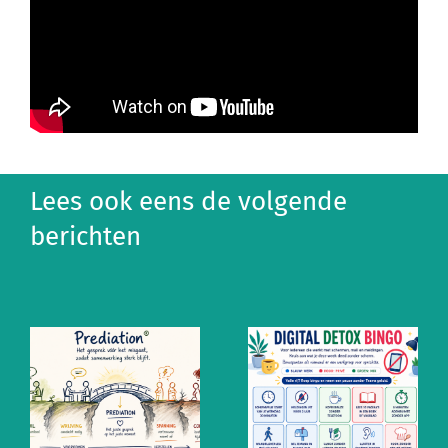
Lees ook eens de volgende
berichten
Altijd aan
Ontzempic:
staan? De
de mentale
mythe van
prik tegen
snel
altijd