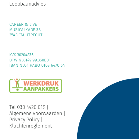
Loopbaanadvies
CAREER & LIVE
MUSICALKADE 38
3543 CM UTRECHT
KVK 30204876
BTW NL8149.99.360B01
IBAN NL04 RABO 0108 6470 64
Tel 030 4420 019
|
Algemene voorwaarden
|
Privacy Policy
|
Klachtenreglement