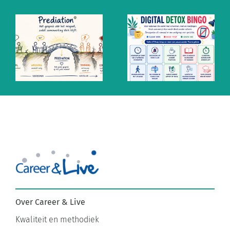
Altijd aan
Ontzempic:
staan? De
de mentale
mythe van
prik tegen
snel
altijd
antwoorden
aanstaan
Over Career & Live
Kwaliteit en methodiek