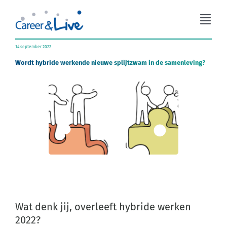
Ga
naar
Togg
inhoud
Navi
Organisatieadvies
14 september 2022
Wordt hybride werkende nieuwe splijtzwam in de samenleving?
Workshops
Coaching
Over Career & Live
Blog
Wat denk jij, overleeft hybride werken
Contact
2022?