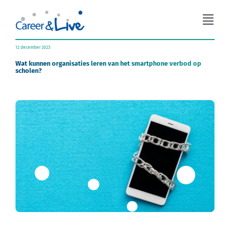
Ga
naar
Togg
inhoud
Navi
Organisatieadvies
12 december 2023
Wat kunnen organisaties leren van het smartphone verbod op
scholen?
Workshops
Coaching
Over Career & Live
Blog
Contact