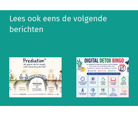
Lees ook eens de volgende
berichten
Altijd aan
Ontzempic:
staan? De
de mentale
mythe van
prik tegen
snel
altijd
antwoorden
aanstaan