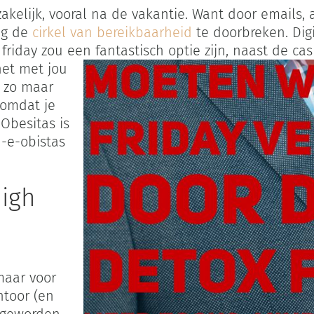
akelijk, vooral na de vakantie. Want door emails, a
tig de
cirkel van bereikbaarheid
te doorbreken. Dig
 friday zou een fantastisch optie
zijn, naast de ca
het met jou
j zo maar
 omdat je
 Obesitas is
-e-obistas
high
 maar voor
ntoor (en