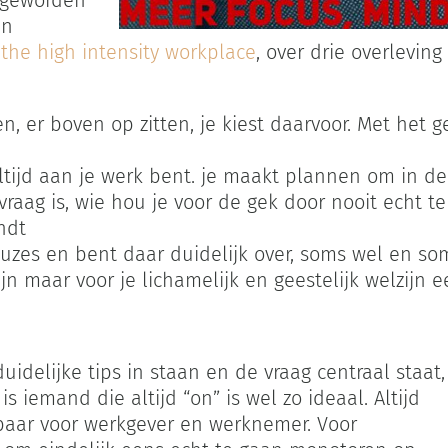
s geworden
en
he high intensity workplace
, over drie overlevin
en, er boven op zitten, je kiest daarvoor. Met het 
 altijd aan je werk bent. je maakt plannen om in d
vraag is, wie hou je voor de gek door nooit echt t
ndt
zes en bent daar duidelijk over, soms wel en som
zijn maar voor je lichamelijk en geestelijk welzijn 
duidelijke tips in staan en de vraag centraal staat,
 iemand die altijd “on” is wel zo ideaal. Altijd
tbaar voor werkgever en werknemer. Voor