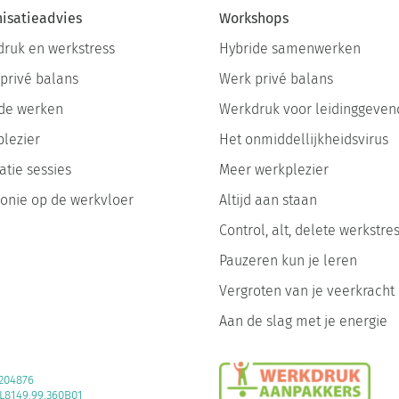
isatieadvies
Workshops
ruk en werkstress
Hybride samenwerken
privé balans
Werk privé balans
de werken
Werkdruk voor leidinggeven
lezier
Het onmiddellijkheidsvirus
atie sessies
Meer werkplezier
nie op de werkvloer
Altijd aan staan
Control, alt, delete werkstre
Pauzeren kun je leren
Vergroten van je veerkracht
Aan de slag met je energie
204876
8149.99.360B01