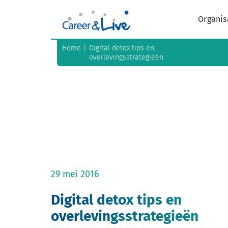
Ga
naar
Organis
inhoud
Home
Digital detox tips en
overlevingsstrategieën
29 mei 2016
Digital detox tips en
overlevingsstrategieën