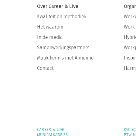
Organ
Over Career & Live
Werkd
Kwaliteit en methodiek
Werk 
Het waarom
Hybri
In de media
Werkp
Samenwerkingspartners
Inspir
Maak kennis met Annemie
Harmo
Contact
CAREER & LIVE
KVK 30
MUSICALKADE 38
BTW NL