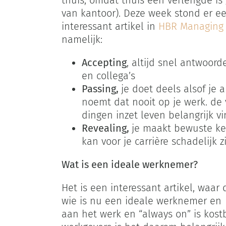
thuis, omdat thuis een verlengde i
van kantoor). Deze week stond er e
interessant artikel in
HBR Managing t
namelijk:
Accepting
, altijd snel antwoord
en collega’s
Passing,
je doet deels alsof je
noemt dat nooit op je werk. de 
dingen inzet leven belangrijk vi
Revealing,
je maakt bewuste keu
kan voor je carrière schadelijk 
Wat is een ideale werknemer?
Het is een interessant artikel, waar 
wie is nu een ideale werknemer en is
aan het werk en “always on” is kos