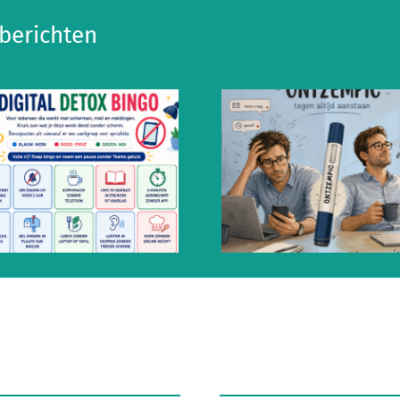
berichten
Ontzempic: de
10 tips voor 
mentale prik tegen
gezond op he
altijd aanstaan