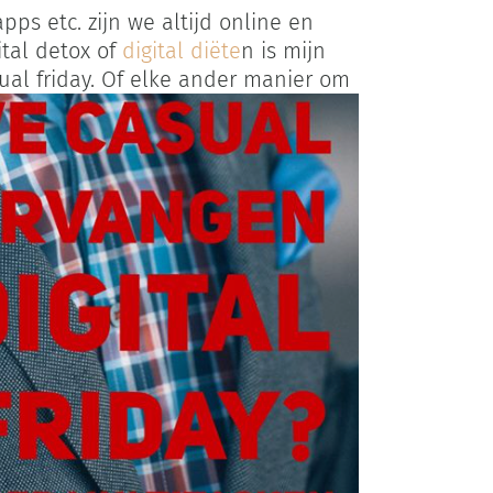
pps etc. zijn we altijd online en
ital detox of
digital diëte
n is mijn
sual friday. Of elke ander manier om