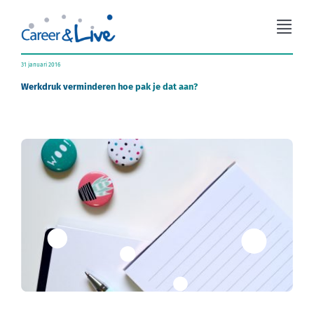
Ga
naar
Togg
inhoud
Navi
Organisatieadvies
31 januari 2016
Werkdruk verminderen hoe pak je dat aan?
Workshops
Coaching
Over Career & Live
Blog
Contact