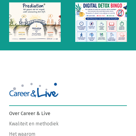
Altijd aan
Ontzempic:
staan? De
de mentale
mythe van
prik tegen
snel
altijd
antwoorden
aanstaan
Over Career & Live
Kwaliteit en methodiek
Het waarom