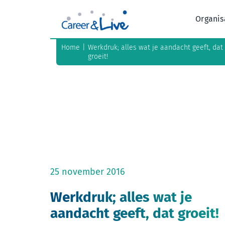
Ga
naar
Organis
inhoud
Home
Werkdruk; alles wat je aandacht geeft, dat
groeit!
25 november 2016
Werkdruk; alles wat je
aandacht geeft, dat groeit!