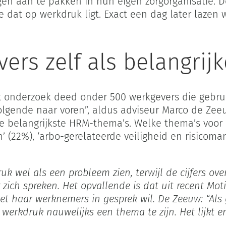
 aan te pakken in hun eigen zorgorganisatie. D
 dat op werkdruk ligt. Exact een dag later lazen
vers zelf als belangri
at onderzoek deed onder 500 werkgevers die gebr
olgende naar voren”, aldus adviseur Marco de Zee
ie belangrijkste HRM-thema’s. Welke thema’s voor
’ (22%), ‘arbo-gerelateerde veiligheid en risicoma
k wel als een probleem zien, terwijl de cijfers ov
 zich spreken. Het opvallende is dat uit recent Mot
et haar werknemers in gesprek wil. De Zeeuw: “Als
t werkdruk nauwelijks een thema te zijn. Het lijkt 