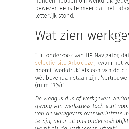
handen hebben om werkdruk gedegen
bewezen eens te meer dat het taboe
letterlijk stond:
Wat zien werkge
“Uit onderzoek van HR Navigator, d
selectie-site Arbokiezer
, kwam het v
noemt ‘werkdruk’ als een van de dr
wél bovenaan staan zijn: ‘vertrouwen
(ruim 13%).”
De vraag is dus of werkgevers werkdru
gevolg van werkstress toch echt voor
van de werkgevers over werkstress m
te zijn, maar uit ons onderzoek blijk
wordt als de werknemer uitvalt.”