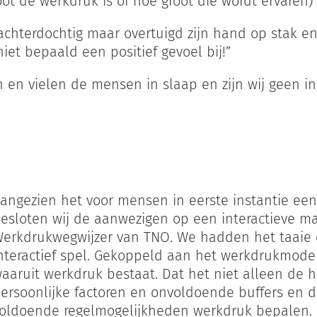
root de werkdruk is of hoe groot die wordt ervaren)
chterdochtig maar overtuigd zijn hand op stak en
iet bepaald een positief gevoel bij!”
 en vielen de mensen in slaap en zijn wij geen ins
angezien het voor mensen in eerste instantie een 
esloten wij de aanwezigen op een interactieve m
erkdrukwegwijzer van TNO. We hadden het taaie
nteractief spel. Gekoppeld aan het werkdrukmodel.
aaruit werkdruk bestaat. Dat het niet alleen de 
ersoonlijke factoren en onvoldoende buffers en d
oldoende regelmogelijkheden werkdruk bepalen.