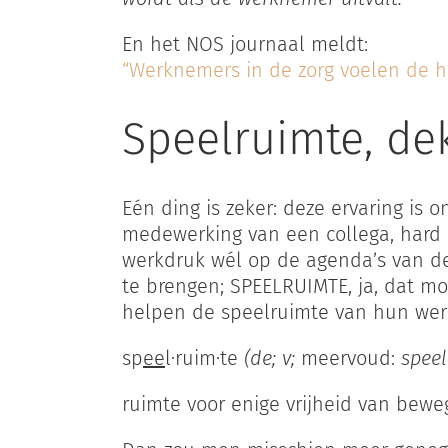
En het NOS journaal meldt:
“Werknemers in de zorg voelen de 
Speelruimte, dek
Eén ding is zeker: deze ervaring is
medewerking van een collega, hard
werkdruk wél op de agenda’s van de
te brengen; SPEELRUIMTE, ja, dat m
helpen de speelruimte van hun wer
sp
ee
l·ruim·te
(de; v;
meervoud:
speel
ruimte voor enige vrijheid van bewe