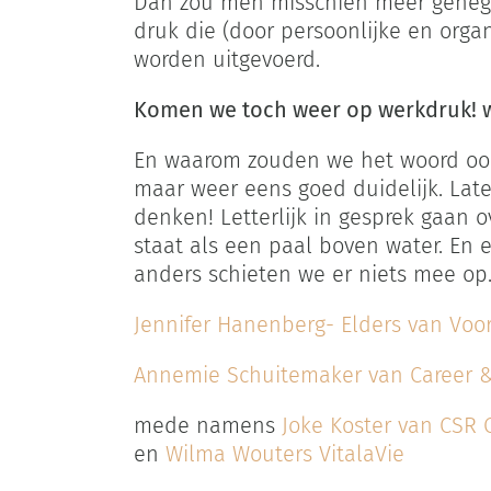
Dan zou men misschien meer genege
druk die (door persoonlijke en org
worden uitgevoerd.
Komen we toch weer op werkdruk! w
En waarom zouden we het woord ook
maar weer eens goed duidelijk. Lat
denken! Letterlijk in gesprek gaan 
staat als een paal boven water. En 
anders schieten we er niets mee op
Jennifer Hanenberg- Elders van Vo
Annemie Schuitemaker van Career &
mede namens
Joke Koster van CSR
en
Wilma Wouters VitalaVie