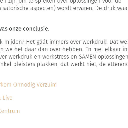
n zijn om te spreken over oplossingen voor de
anisatorische aspecten) wordt ervaren. De druk wa
as onze conclusie.
 mijden? Het gáát immers over werkdruk! Dat wer
en we het daar dan over hebben. En met elkaar in
over werkdruk en werkstress en SAMEN oplossingen
enkel pleisters plakken, dat werkt niet, de ette
.
orkom Onnodig Verzuim
 Live
 Centrum