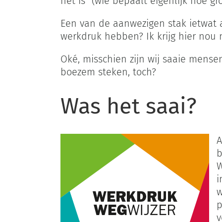
het is” (wie bepaalt eigenlijk hoe g
Een van de aanwezigen stak ietwat a
werkdruk hebben? Ik krijg hier nou n
Oké, misschien zijn wij saaie mensen
boezem steken, toch?
Was het saai?
A
b
W
i
w
p
v