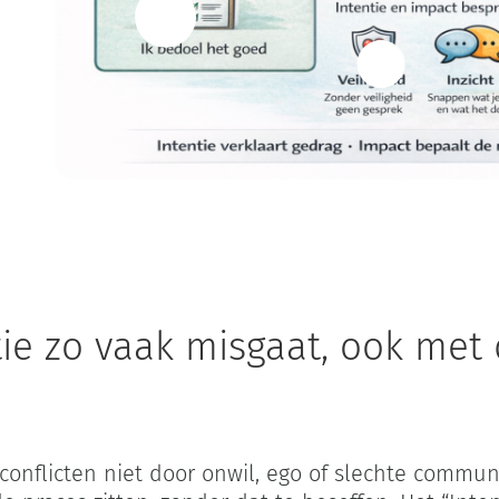
e
Waarom communicatie zo vaak misgaat, ook met de beste bedoel
 zo vaak misgaat, ook met 
 conflicten niet door onwil, ego of slechte comm