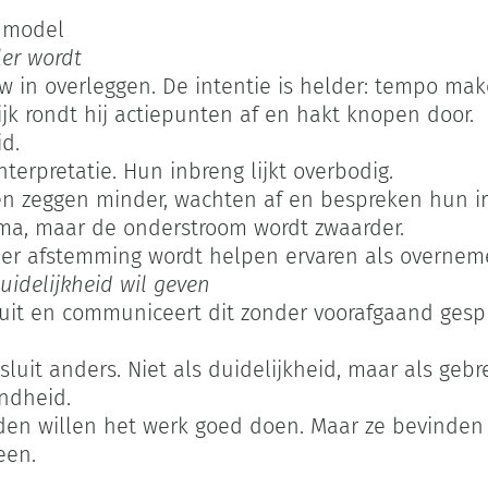
t model
ler wordt
w in overleggen. De intentie is helder: tempo ma
tijk rondt hij actiepunten af en hakt knopen door.
d.
erpretatie. Hun inbreng lijkt overbodig.
n zeggen minder, wachten af en bespreken hun irr
ima, maar de onderstroom wordt zwaarder.
nder afstemming wordt helpen ervaren als overnem
uidelijkheid wil geven
t en communiceert dit zonder voorafgaand gesprek
luit anders. Niet als duidelijkheid, maar als geb
ndheid.
den willen het werk goed doen. Maar ze bevinden 
een.