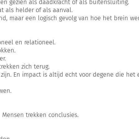
n gezien als daadkracht of als buitensluiting.
 als helder of als aanval.
and, maar een logisch gevolg van hoe het brein wer
oneel en relationeel.
okken.
r.
trekken zich terug.
ijn. En impact is altijd echt voor degene die het 
wen.
. Mensen trekken conclusies.