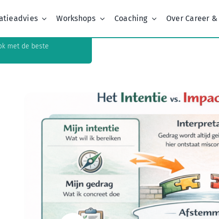
atieadvies
Workshops
Coaching
Over Career &
ok met de beste