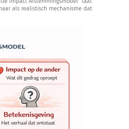
tentie Impact Afstemmingsmodel” laat
maar als realistisch mechanisme dat