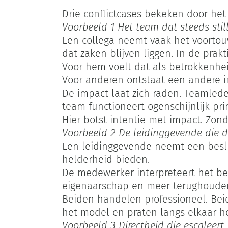
Drie conflictcases bekeken door he
Voorbeeld 1 Het team dat steeds stil
Een collega neemt vaak het voortou
dat zaken blijven liggen. In de prak
Voor hem voelt dat als betrokkenhei
Voor anderen ontstaat een andere int
De impact laat zich raden. Teamlede
team functioneert ogenschijnlijk pr
Hier botst intentie met impact. Zo
Voorbeeld 2 De leidinggevende die d
Een leidinggevende neemt een beslui
helderheid bieden.
De medewerker interpreteert het bes
eigenaarschap en meer terughoude
Beiden handelen professioneel. Bei
het model en praten langs elkaar h
Voorbeeld 3 Directheid die escaleert