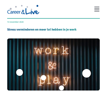
Ga
naar
Togg
inhoud
Navi
Organisatieadvies
13 november 2020
Stress verminderen en meer lol hebben in je werk
Workshops
Coaching
Over Career & Live
Blog
Contact