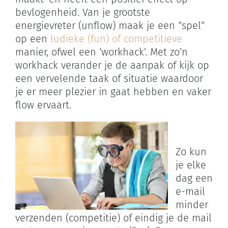
bevlogenheid. Van je grootste
energievreter (unflow) maak je een “spel”
op een
ludieke (fun) of competitieve
manier, ofwel een ‘workhack’. Met zo’n
workhack verander je de aanpak of kijk op
een vervelende taak of situatie waardoor
je er meer plezier in gaat hebben en vaker
flow ervaart.
Zo kun
je elke
dag een
e-mail
minder
verzenden (competitie) of eindig je de mail