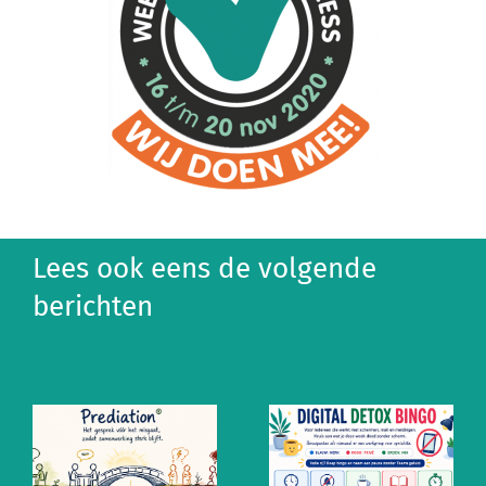
Lees ook eens de volgende
berichten
Altijd aan
Ontzempic:
staan? De
de mentale