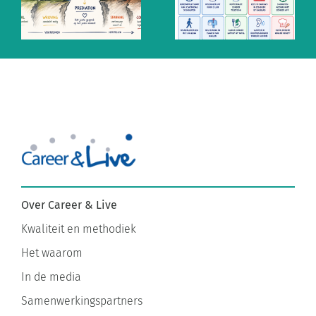
mythe van
prik tegen
snel
altijd
antwoorden
aanstaan
Over Career & Live
Kwaliteit en methodiek
Het waarom
In de media
Samenwerkingspartners