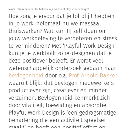
Zoeken
Minder stress en meer lol hebben in je werk met playful werk design!
naar:
Hoe zorg je ervoor dat je lol blijft hebben
in je werk, helemaal nu we massaal
thuiswerken? Wat kun JIJ zelf doen om
Winkelwagen
jouw werkbeleving te verbeteren en stress
te verminderen? Met ‘Playful Work Design’
kun je je werktaak zo re-designen dat je
deze positiever beleeft. Er wordt veel
wetenschappelijk onderzoek gedaan naar
bevlogenheid
door o.a.
Prof. Arnold Bakker
waaruit blijkt dat bevlogen medewerkers
productiever zijn, creatiever en minder
verzuimen. Bevlogenheid kenmerkt zich
door vitaliteit, toewijding en absorptie.
Playful Work Design is ‘een gedragsmatige
benadering die een activiteit speelser
maakt’ en heeft een positief effect op