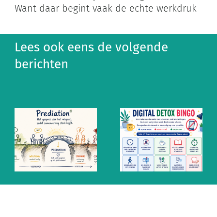
Want daar begint vaak de echte werkdruk
Lees ook eens de volgende
berichten
Altijd aan
Ontzempic:
staan? De
de mentale
mythe van
prik tegen
snel
altijd
antwoorden
aanstaan