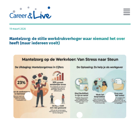
Ga
naar
Togg
inhoud
Navi
Organisatieadvies
19 maart 2026
Mantelzorg: de stille werkdrukverhoger waar niemand het over
heeft (maar iedereen voelt)
Workshops
Coaching
Over Career & Live
Blog
Contact