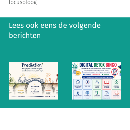
focusoloog
Lees ook eens de volgende
berichten
Altijd aan
Ontzempic:
staan? De
de mentale
mythe van
prik tegen
snel
altijd
antwoorden
aanstaan