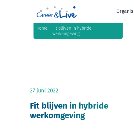
Ga
naar
Organis
inhoud
Home
Fit blijven in hybride
werkomgeving
27 juni 2022
Fit blijven in hybride
werkomgeving