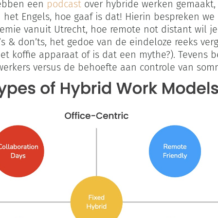
hebben een
podcast
over hybride werken gemaakt, 
 het Engels, hoe gaaf is dat! Hierin bespreken we 
mie vanuit Utrecht, hoe remote not distant wil j
o’s & don’ts, het gedoe van de eindeloze reeks ve
et koffie apparaat of is dat een mythe?). Tevens 
rkers versus de behoefte aan controle van somm