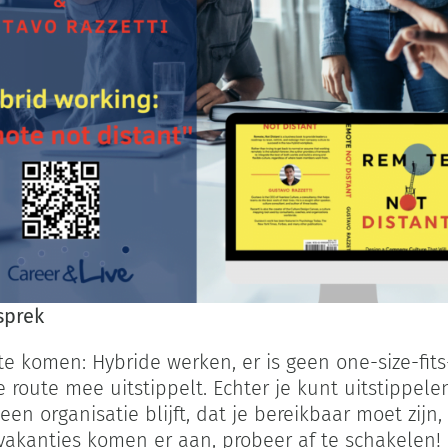
sprek
e komen: Hybride werken, er is geen one-size-fits-
route mee uitstippelt. Echter je kunt uitstippelen
n organisatie blijft, dat je bereikbaar moet zijn
e vakanties komen er aan, probeer af te schakelen!