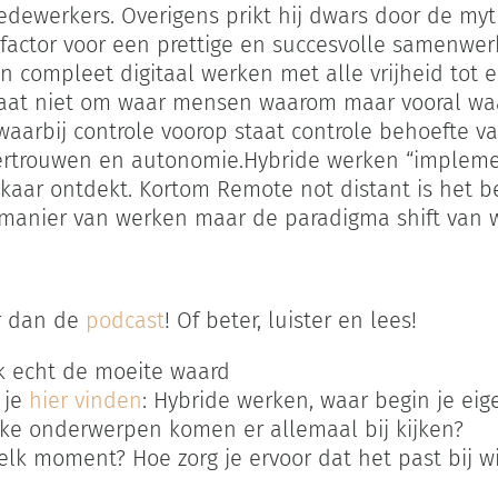
medewerkers. Overigens prikt hij dwars door de my
esfactor voor een prettige en succesvolle samenwe
 compleet digitaal werken met alle vrijheid tot e
 gaat niet om waar mensen waarom maar vooral w
 waarbij controle voorop staat controle behoefte 
vertrouwen en autonomie.Hybride werken “implemen
kaar ontdekt. Kortom Remote not distant is het be
e manier van werken maar de paradigma shift van 
er dan de
podcast
! Of beter, luister en lees!
ok echt de moeite waard
 je
hier vinden
: Hybride werken, waar begin je eige
lke onderwerpen komen er allemaal bij kijken?
elk moment? Hoe zorg je ervoor dat het past bij wi