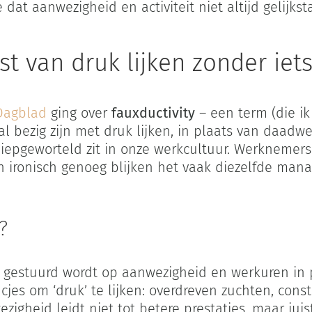
 dat aanwezigheid en activiteit niet altijd gelijk
st van druk lijken zonder iet
 Dagblad
ging over
fauxductivity
– een term (die ik
al bezig zijn met druk lijken, in plaats van daadw
 diepgeworteld zit in onze werkcultuur. Werknemers
ironisch genoeg blijken het vaak diezelfde manag
?
r gestuurd wordt op aanwezigheid en werkuren in p
s om ‘druk’ te lijken: overdreven zuchten, constan
igheid leidt niet tot betere prestaties, maar juist