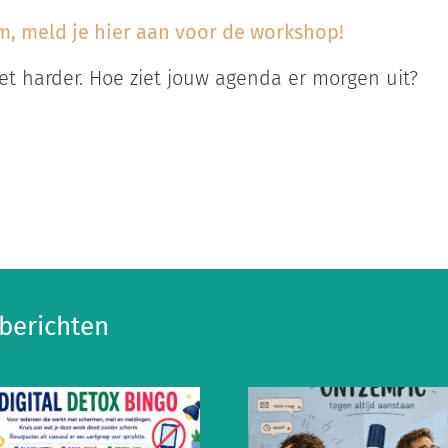
am, meld je hier aan voor de workshop!
t harder. Hoe ziet jouw agenda er morgen uit?
berichten