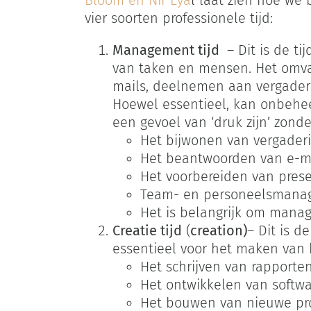
vier soorten professionele tijd:
Management tijd
– Dit is de ti
van taken en mensen. Het omvat
mails, deelnemen aan vergader
Hoewel essentieel, kan onbehee
een gevoel van ‘druk zijn’ zond
Het bijwonen van vergader
Het beantwoorden van e-ma
Het voorbereiden van prese
Team- en personeelsmana
Het is belangrijk om manag
Creatie tijd
(
creation)
– Dit is d
essentieel voor het maken van 
Het schrijven van rapporten
Het ontwikkelen van softwar
Het bouwen van nieuwe pro