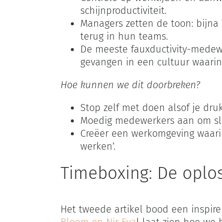
schijnproductiviteit.
Managers zetten de toon: bijna
terug in hun teams.
De meeste fauxductivity-medewe
gevangen in een cultuur waarin 
Hoe kunnen we dit doorbreken?
Stop zelf met doen alsof je dru
Moedig medewerkers aan om slim
Creëer een werkomgeving waarin
werken’.
Timeboxing: De oplos
Het tweede artikel bood een inspire
Bloom en Nir Eya
l laat zien hoe we