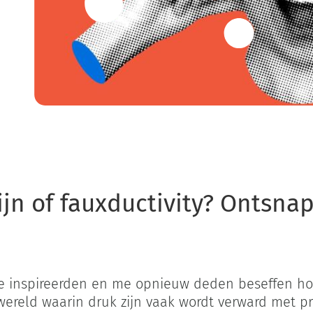
ruk doen of druk zijn of fauxductivity? Ontsnap aan de illusie van prod
jn of fauxductivity? Ontsnap
me inspireerden en me opnieuw deden beseffen ho
 wereld waarin druk zijn vaak wordt verward met p