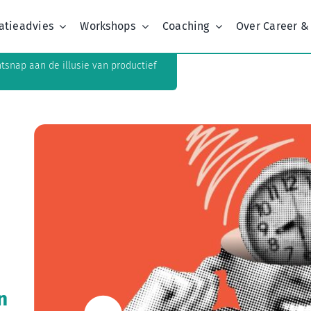
atieadvies
Workshops
Coaching
Over Career &
ntsnap aan de illusie van productief
n