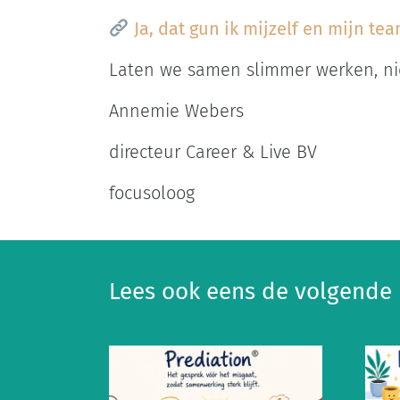
Ja, dat gun ik mijzelf en mijn te
Laten we samen slimmer werken, nie
Annemie Webers
directeur Career & Live BV
focusoloog
Lees ook eens de volgende 