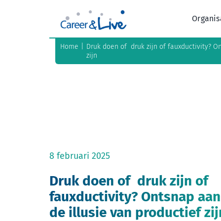
Ga
naar
Organis
inhoud
Home
Druk doen of druk zijn of fauxductivity? O
zijn
8 februari 2025
Druk doen of druk zijn of
fauxductivity? Ontsnap aan
de illusie van productief zij